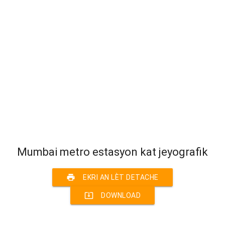
Mumbai metro estasyon kat jeyografik
print
EKRI AN LÈT DETACHE
system_update_alt
DOWNLOAD