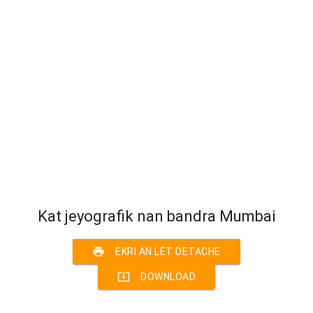
Kat jeyografik nan bandra Mumbai
print
EKRI AN LÈT DETACHE
system_update_alt
DOWNLOAD