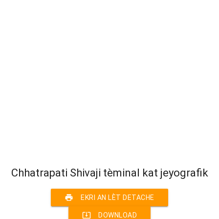
Chhatrapati Shivaji tèminal kat jeyografik
print
EKRI AN LÈT DETACHE
system_update_alt
DOWNLOAD