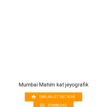
Mumbai Mahim kat jeyografik
print
EKRI AN LÈT DETACHE
system_update_alt
DOWNLOAD