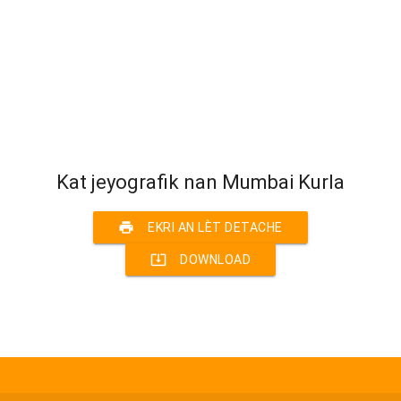
Kat jeyografik nan Mumbai Kurla
print
EKRI AN LÈT DETACHE
system_update_alt
DOWNLOAD