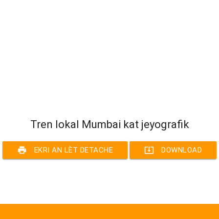
Tren lokal Mumbai kat jeyografik
print
system_update_alt
EKRI AN LÈT DETACHE
DOWNLOAD