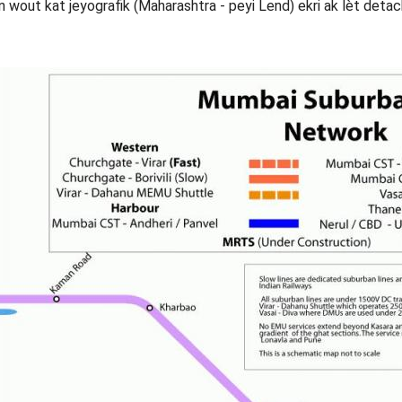
n wout kat jeyografik (Maharashtra - peyi Lend) ekri ak lèt deta